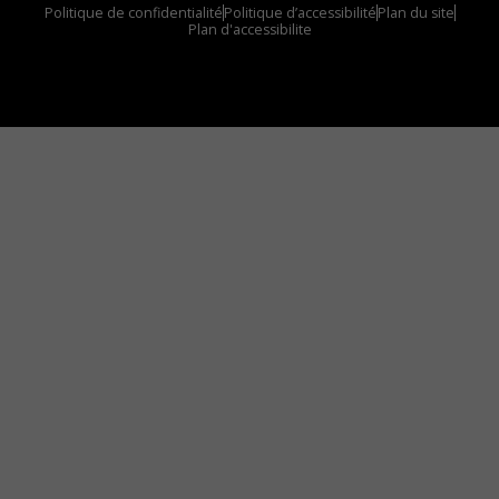
Politique de confidentialité
Politique d’accessibilité
Plan du site
Plan d'accessibilite
Comment installer notre vignette sur votre
appareil mobile
Vous avez envie d’écouter le FM 103,3 ou notre