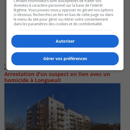
Certains fournisseurs sont susceptibles de traiter vos
données à caractère personnel sur la base de l'intérêt
légitime. Vous pouvez vous y opposer en gérant vos options
ci-dessous. Recherchez un lien en bas de cette page ou dans
le menu du site pour gérer ou retirer votre consentement
dans les paramètres des cookies et de confidentialité.
Autoriser
Gérer vos préférences
LONGUEUIL
Publié le 27 mars 2025 à 16h20
Arrestation d’un suspect en lien avec un
homicide à Longueuil