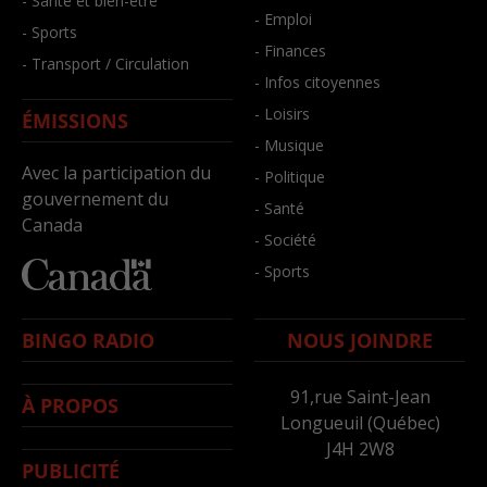
- Santé et bien-être
- Emploi
- Sports
- Finances
- Transport / Circulation
- Infos citoyennes
- Loisirs
ÉMISSIONS
- Musique
Avec la participation du
- Politique
gouvernement du
- Santé
Canada
- Société
- Sports
BINGO RADIO
NOUS JOINDRE
91,rue Saint-Jean
À PROPOS
Longueuil (Québec)
J4H 2W8
PUBLICITÉ