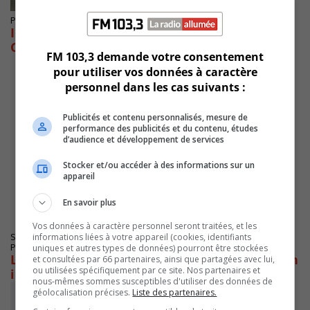
Publié le 20 avril 2025 à 11h27
Incendie en cours chez ArcelorMittal de
Contrecoeur
FM 103,3 demande votre consentement
pour utiliser vos données à caractère
personnel dans les cas suivants :
Publicités et contenu personnalisés, mesure de
performance des publicités et du contenu, études
d’audience et développement de services
Stocker et/ou accéder à des informations sur un
appareil
En savoir plus
Vos données à caractère personnel seront traitées, et les
informations liées à votre appareil (cookies, identifiants
SAINT-HUBERT
Publié le 14 avril 2025 à 08h57
uniques et autres types de données) pourront être stockées
Le SPAL cherche des victimes ou témoins d’un
et consultées par 66 partenaires, ainsi que partagées avec lui,
ou utilisées spécifiquement par ce site. Nos partenaires et
individu pour leurre
nous-mêmes sommes susceptibles d'utiliser des données de
géolocalisation précises.
Liste des partenaires.