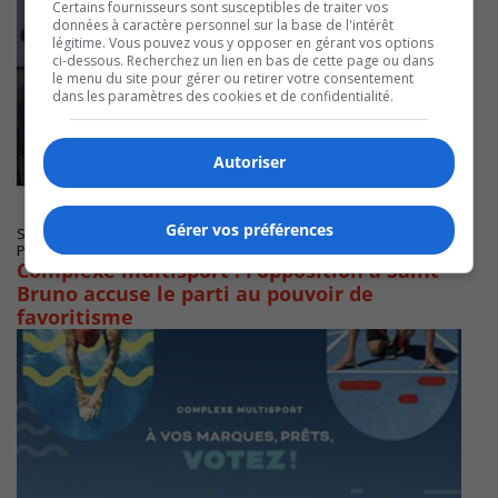
Certains fournisseurs sont susceptibles de traiter vos
données à caractère personnel sur la base de l'intérêt
légitime. Vous pouvez vous y opposer en gérant vos options
ci-dessous. Recherchez un lien en bas de cette page ou dans
le menu du site pour gérer ou retirer votre consentement
dans les paramètres des cookies et de confidentialité.
Autoriser
Gérer vos préférences
SAINT-BRUNO-DE-MONTARVILLE
Publié le 8 juin 2022 à 06h47
Complexe multisport : l’opposition à Saint-
Bruno accuse le parti au pouvoir de
favoritisme