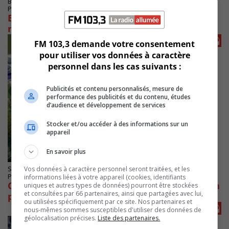
BOUCHERVILLE
Publié le 8 août 2022 à 12h06
Boucherville reporte son projet de complexe
multisport
FM 103,3 demande votre consentement
pour utiliser vos données à caractère
personnel dans les cas suivants :
Publicités et contenu personnalisés, mesure de
performance des publicités et du contenu, études
d’audience et développement de services
Stocker et/ou accéder à des informations sur un
appareil
En savoir plus
Vos données à caractère personnel seront traitées, et les
SAINT-BRUNO-DE-MONTARVILLE
Publié le 21 juin 2022 à 07h27
informations liées à votre appareil (cookies, identifiants
Complexe multisport : Saint-Bruno dresse son
uniques et autres types de données) pourront être stockées
et consultées par 66 partenaires, ainsi que partagées avec lui,
plan de match
ou utilisées spécifiquement par ce site. Nos partenaires et
nous-mêmes sommes susceptibles d'utiliser des données de
géolocalisation précises.
Liste des partenaires.