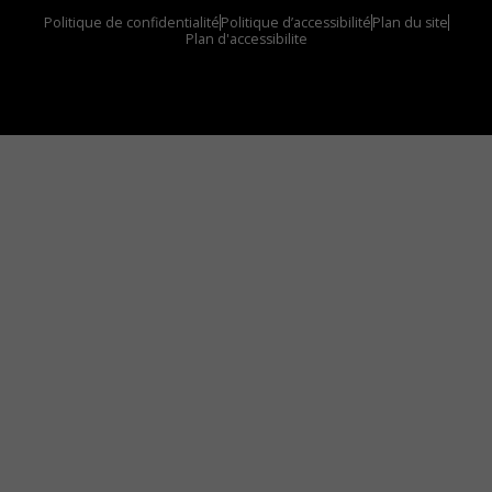
Politique de confidentialité
Politique d’accessibilité
Plan du site
Plan d'accessibilite
Comment installer notre vignette sur votre
appareil mobile