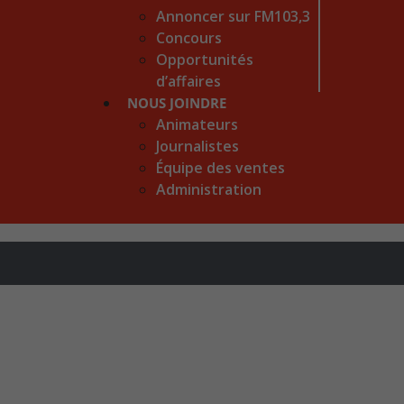
Annoncer sur FM103,3
Concours
Opportunités
d’affaires
NOUS JOINDRE
Animateurs
Journalistes
Équipe des ventes
Administration