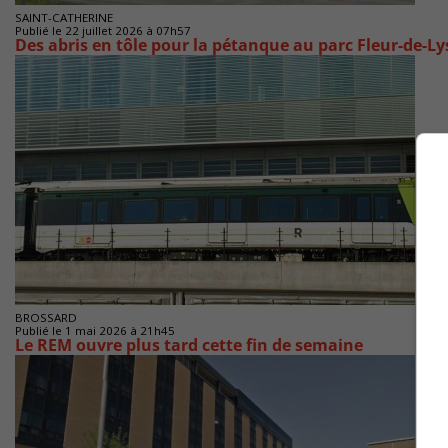
SAINT-CATHERINE
Publié le 22 juillet 2026 à 07h57
Des abris en tôle pour la pétanque au parc Fleur-de-Ly
BROSSARD
Publié le 1 mai 2026 à 21h45
Le REM ouvre plus tard cette fin de semaine