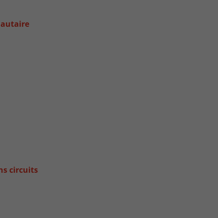
autaire
ns circuits