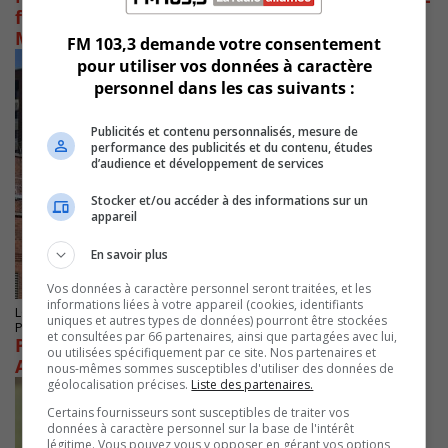
fait connaitre ses demandes au CISSS
Montérégie-Est
FM 103,3 demande votre consentement
pour utiliser vos données à caractère
personnel dans les cas suivants :
Publicités et contenu personnalisés, mesure de
performance des publicités et du contenu, études
d’audience et développement de services
Stocker et/ou accéder à des informations sur un
appareil
En savoir plus
Vos données à caractère personnel seront traitées, et les
informations liées à votre appareil (cookies, identifiants
LONGUEUIL
uniques et autres types de données) pourront être stockées
Publié le 28 septembre 2022 à 12h16
et consultées par 66 partenaires, ainsi que partagées avec lui,
Pas de nouveau cas de porteur du Candida
ou utilisées spécifiquement par ce site. Nos partenaires et
Auris dépisté à Longueuil
nous-mêmes sommes susceptibles d'utiliser des données de
géolocalisation précises.
Liste des partenaires.
Certains fournisseurs sont susceptibles de traiter vos
données à caractère personnel sur la base de l'intérêt
légitime. Vous pouvez vous y opposer en gérant vos options