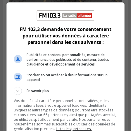
BROSSARD
Publié le 2 août 2026 à 23h04
Rappel de quatre produits alimentaires à
Brossard
FM 103,3 demande votre consentement
pour utiliser vos données à caractère
personnel dans les cas suivants :
Publicités et contenu personnalisés, mesure de
performance des publicités et du contenu, études
d’audience et développement de services
Stocker et/ou accéder à des informations sur un
appareil
En savoir plus
Vos données à caractère personnel seront traitées, et les
informations liées à votre appareil (cookies, identifiants
GREENFIELD PARK
uniques et autres types de données) pourront être stockées
Publié le 31 juillet 2026 à 16h45
Des firmes de Longueuil vont participer
et consultées par 66 partenaires, ainsi que partagées avec lui,
ou utilisées spécifiquement par ce site. Nos partenaires et
aux méga-travaux de l’hôpital Charles-
nous-mêmes sommes susceptibles d'utiliser des données de
Le Moyne
géolocalisation précises.
Liste des partenaires.