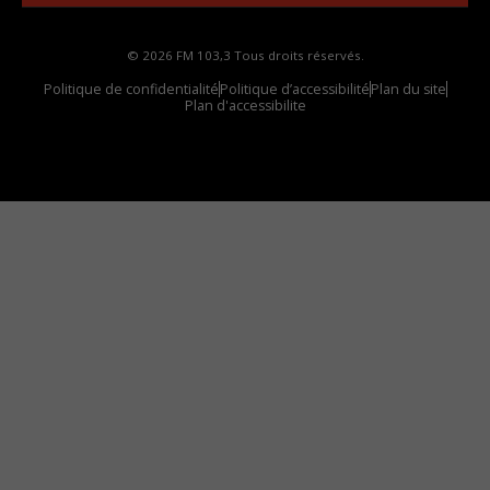
© 2026 FM 103,3 Tous droits réservés.
Politique de confidentialité
Politique d’accessibilité
Plan du site
Plan d'accessibilite
Comment installer notre vignette sur votre
appareil mobile