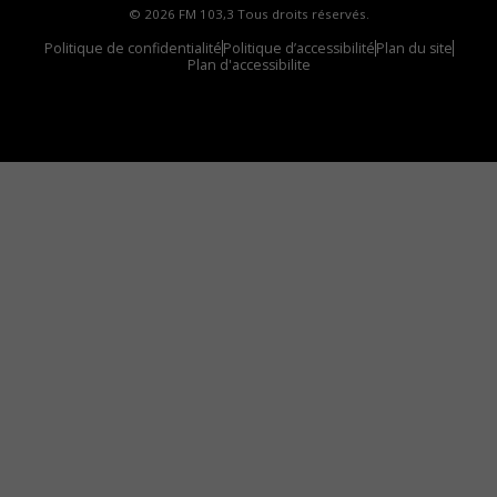
© 2026 FM 103,3 Tous droits réservés.
Politique de confidentialité
Politique d’accessibilité
Plan du site
Plan d'accessibilite
Comment installer notre vignette sur votre
appareil mobile