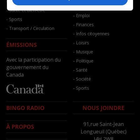
- Faits divers
- Bien-être
- Santé et bien-être
- Emploi
- Sports
- Finances
- Transport / Circulation
- Infos citoyennes
- Loisirs
ÉMISSIONS
- Musique
Avec la participation du
- Politique
gouvernement du
- Santé
Canada
- Société
- Sports
BINGO RADIO
NOUS JOINDRE
91,rue Saint-Jean
À PROPOS
Longueuil (Québec)
J4H 2W8