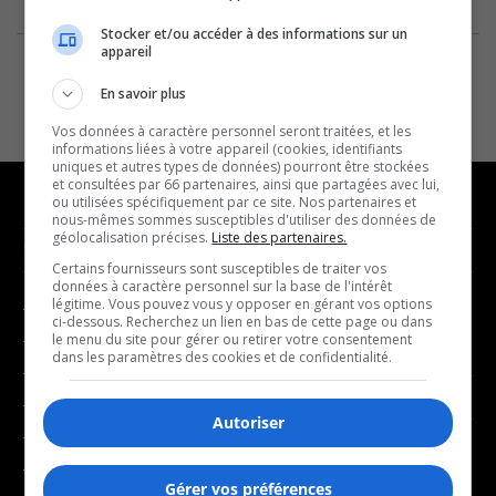
Stocker et/ou accéder à des informations sur un
appareil
En savoir plus
Vos données à caractère personnel seront traitées, et les
informations liées à votre appareil (cookies, identifiants
uniques et autres types de données) pourront être stockées
et consultées par 66 partenaires, ainsi que partagées avec lui,
ou utilisées spécifiquement par ce site. Nos partenaires et
nous-mêmes sommes susceptibles d'utiliser des données de
géolocalisation précises.
Liste des partenaires.
NOUVELLES
MUSIQUE
Certains fournisseurs sont susceptibles de traiter vos
données à caractère personnel sur la base de l'intérêt
légitime. Vous pouvez vous y opposer en gérant vos options
- Affaires municipales
- Décompte franco
ci-dessous. Recherchez un lien en bas de cette page ou dans
- Communauté / Social
- Joué récemment
le menu du site pour gérer ou retirer votre consentement
dans les paramètres des cookies et de confidentialité.
- Culture
BALADOS
- Économie
Autoriser
- Éducation
- Affaires
- Environnement
- Art de vivre
Gérer vos préférences