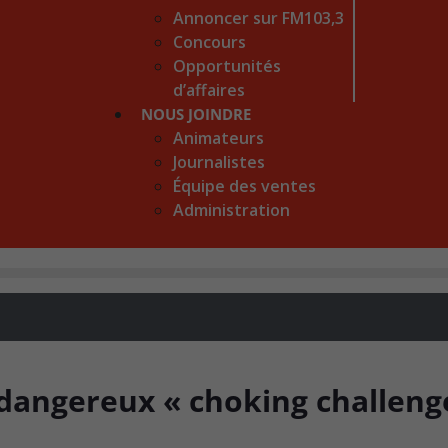
Annoncer sur FM103,3
Concours
Opportunités
d’affaires
NOUS JOINDRE
Animateurs
Journalistes
Équipe des ventes
Administration
 dangereux « choking challeng