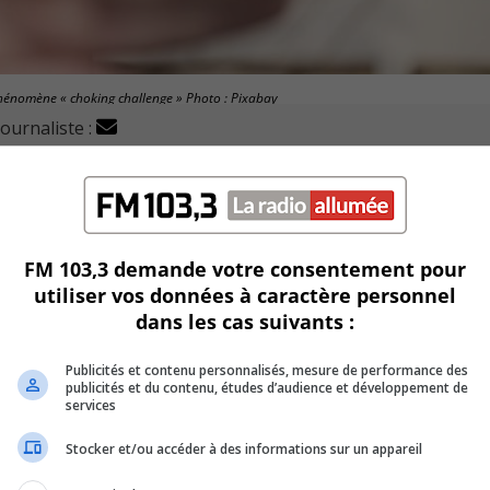
phénomène « choking challenge » Photo : Pixabay
journaliste :
 tenté de relever le défi dangereux « choking challenge » 
eur santé.
e qu’il y ait perte de conscience.
FM 103,3 demande votre consentement pour
utiliser vos données à caractère personnel
oins confirmé ce mercredi que les élèves visés n’ont pas sub
dans les cas suivants :
Publicités et contenu personnalisés, mesure de performance des
r qu’ils aient une discussion avec leur jeune sur les risques
publicités et du contenu, études d’audience et développement de
services
Stocker et/ou accéder à des informations sur un appareil
blackout challenge » circule sur les réseaux sociaux comme