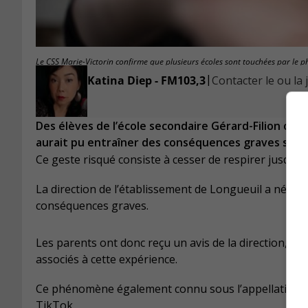
Le CSS Marie-Victorin confirme que plusieurs écoles sont touchées par le 
|
Katina Diep - FM103,3
Contacter le ou la 
Des élèves de l’école secondaire Gérard-Filion ont
aurait pu entraîner des conséquences graves sur l
Ce geste risqué consiste à cesser de respirer jusqu’à c
La direction de l’établissement de Longueuil a néanm
conséquences graves.
Les parents ont donc reçu un avis de la direction, pou
associés à cette expérience.
Ce phénomène également connu sous l’appellation « 
TikTok.