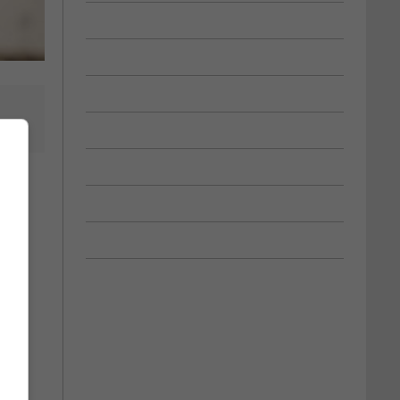
qui
i de