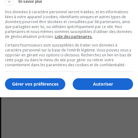
En savoir plus
Vos données à caractère personnel seront traitées, et les informations
indiqué au FM 103,3 que la situation touche trois écoles.
liées à votre appareil (cookies, identifiants uniques et autres types de
données) pourront être stockées et consultées par 66 partenaires, ainsi
que partagées avec lui, ou utilisées spécifiquement par ce site. Nos
au niveau primaire.
partenaires et nous-mêmes sommes susceptibles d'utiliser des données
de géolocalisation précises.
Liste des partenaires.
fréquentent ces établissements.
Certains fournisseurs sont susceptibles de traiter vos données à
caractère personnel sur la base de l'intérêt légitime. Vous pouvez vous y
opposer en gérant vos options ci-dessous. Recherchez un lien en bas de
cette page ou dans le menu du site pour gérer ou retirer votre
consentement dans les paramètres des cookies et de confidentialité.
Gérer vos préférences
Autoriser