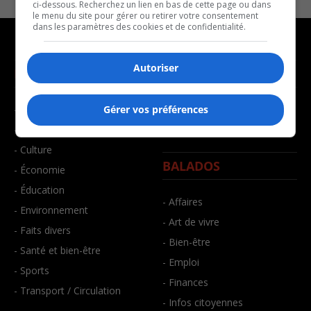
ci-dessous. Recherchez un lien en bas de cette page ou dans
le menu du site pour gérer ou retirer votre consentement
dans les paramètres des cookies et de confidentialité.
Autoriser
NOUVELLES
MUSIQUE
- Affaires municipales
- Décompte franco
Gérer vos préférences
- Communauté / Social
- Joué récemment
- Culture
BALADOS
- Économie
- Éducation
- Affaires
- Environnement
- Art de vivre
- Faits divers
- Bien-être
- Santé et bien-être
- Emploi
- Sports
- Finances
- Transport / Circulation
- Infos citoyennes