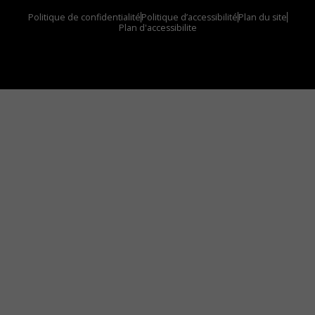
Politique de confidentialité
Politique d’accessibilité
Plan du site
Plan d'accessibilite
Comment installer notre vignette sur votre
appareil mobile