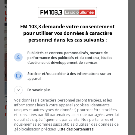
Publié le 12 février 2020 à 22h00
Une application révolutionnaire est née à
l’Hôpital Charles-Le Moyne
FM 103,3 demande votre consentement
pour utiliser vos données à caractère
personnel dans les cas suivants :
Publicités et contenu personnalisés, mesure de
performance des publicités et du contenu, études
d’audience et développement de services
Stocker et/ou accéder à des informations sur un
appareil
En savoir plus
Vos données à caractère personnel seront traitées, et les
Publié le 12 novembre 2019 à 00h30
informations liées à votre appareil (cookies, identifiants
Des frais de stationnement moins chers pour
uniques et autres types de données) pourront être stockées
nos hôpitaux dès ce printemps
et consultées par 66 partenaires, ainsi que partagées avec lui,
ou utilisées spécifiquement par ce site. Nos partenaires et
nous-mêmes sommes susceptibles d'utiliser des données de
géolocalisation précises.
Liste des partenaires.