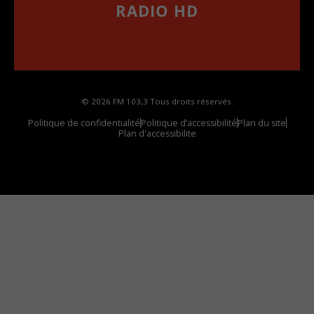
RADIO HD
••••••••••••••••••
Comment synthoniser la fréquence HD dans
votre voiture
© 2026 FM 103,3 Tous droits réservés.
Politique de confidentialité
Politique d’accessibilité
Plan du site
Plan d'accessibilite