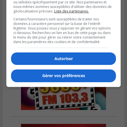
ou utilisées spécifiquement par ce site. Nos partenaires et
nous-mêmes sommes susceptibles d'utiliser des données de
géolocalisation précises.
Liste des partenaires.
Publié le 6 août 2026 à 05h39
La grenade du camping du lac Cristal était
Certains fournisseurs sont susceptibles de traiter vos
inoffensive
données à caractère personnel sur la base de l'intérêt
légitime. Vous pouvez vous y opposer en gérant vos options
ci-dessous. Recherchez un lien en bas de cette page ou dans
le menu du site pour gérer ou retirer votre consentement
dans les paramètres des cookies et de confidentialité.
Autoriser
Gérer vos préférences