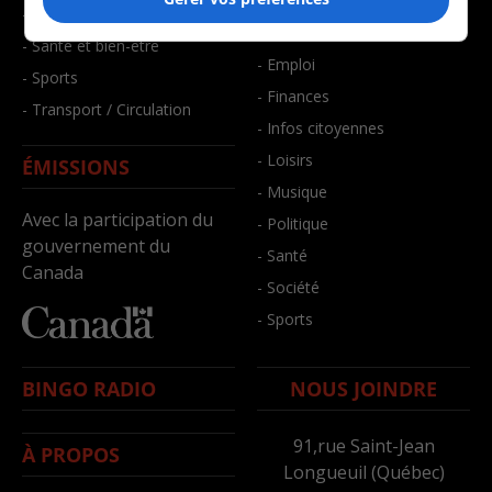
- Art de vivre
- Faits divers
- Bien-être
- Santé et bien-être
- Emploi
- Sports
- Finances
- Transport / Circulation
- Infos citoyennes
- Loisirs
ÉMISSIONS
- Musique
Avec la participation du
- Politique
gouvernement du
- Santé
Canada
- Société
- Sports
BINGO RADIO
NOUS JOINDRE
91,rue Saint-Jean
À PROPOS
Longueuil (Québec)