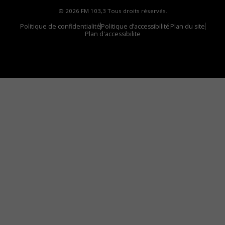
© 2026 FM 103,3 Tous droits réservés.
Politique de confidentialité
Politique d’accessibilité
Plan du site
Plan d'accessibilite
Comment installer notre vignette sur votre
appareil mobile