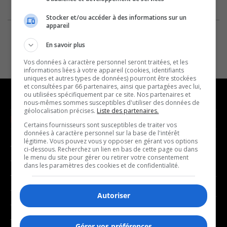
Stocker et/ou accéder à des informations sur un
appareil
En savoir plus
Vos données à caractère personnel seront traitées, et les
informations liées à votre appareil (cookies, identifiants
uniques et autres types de données) pourront être stockées
et consultées par 66 partenaires, ainsi que partagées avec lui,
ou utilisées spécifiquement par ce site. Nos partenaires et
nous-mêmes sommes susceptibles d'utiliser des données de
géolocalisation précises.
Liste des partenaires.
NOUVELLES
MUSIQUE
Certains fournisseurs sont susceptibles de traiter vos
données à caractère personnel sur la base de l'intérêt
légitime. Vous pouvez vous y opposer en gérant vos options
- Affaires municipales
- Décompte franco
ci-dessous. Recherchez un lien en bas de cette page ou dans
le menu du site pour gérer ou retirer votre consentement
- Communauté / Social
- Joué récemment
dans les paramètres des cookies et de confidentialité.
- Culture
BALADOS
- Économie
Autoriser
- Éducation
- Affaires
- Environnement
Gérer vos préférences