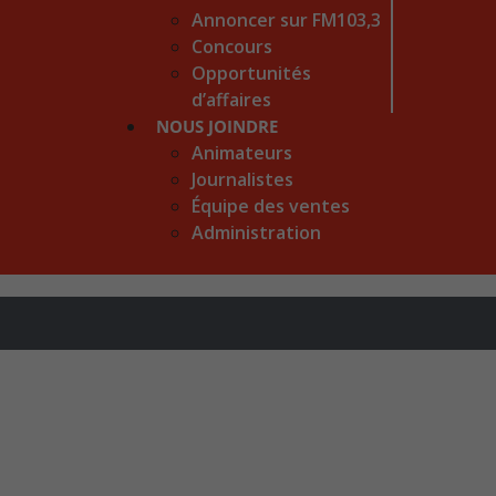
Annoncer sur FM103,3
Concours
Opportunités
d’affaires
NOUS JOINDRE
Animateurs
Journalistes
Équipe des ventes
Administration