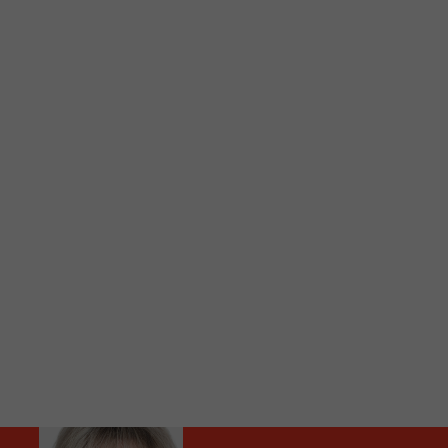
C
Vous avez envie d’écouter le FM 103,3 ou notre nouv
Ajoutez un signet FM 103,3 sur votre écran d’accueil
Voici la procédure ;)
À partir de votre téléphone, allez sur le site inte
Ensuite cliquez sur l’icône situé au bas de votre éc
(celui qui représente un carré incluant une flèche d
Cliquez maintenant sur l’option Ajouter sur l’écran
Faites Enregistrer en haut à droite.
Et voilà! Toutes les infos et l’écoute de votre radio loca
Audio