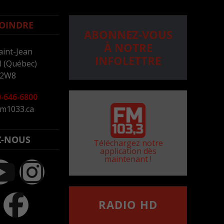
OINDRE
ABONNEZ-VOUS
À NOTRE
aint-Jean
INFOLETTRE
 (Québec)
 2W8
-646-6800
m1033.ca
Z-NOUS
Téléchargez notre
application dès
maintenant !
RADIO HD
••••••••••••••••••
Comment synthoniser la