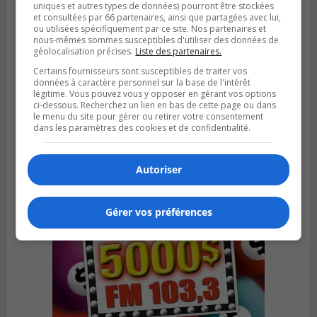
uniques et autres types de données) pourront être stockées
et consultées par 66 partenaires, ainsi que partagées avec lui,
ou utilisées spécifiquement par ce site. Nos partenaires et
nous-mêmes sommes susceptibles d'utiliser des données de
géolocalisation précises.
Liste des partenaires.
SAINT-CONSTANT
Certains fournisseurs sont susceptibles de traiter vos
Publié le 4 août 2026 à 14h02
données à caractère personnel sur la base de l'intérêt
Saint-Constant signe une nouvelle
légitime. Vous pouvez vous y opposer en gérant vos options
convention pour le bien de la population
ci-dessous. Recherchez un lien en bas de cette page ou dans
le menu du site pour gérer ou retirer votre consentement
dans les paramètres des cookies et de confidentialité.
Autoriser
Gérer vos préférences