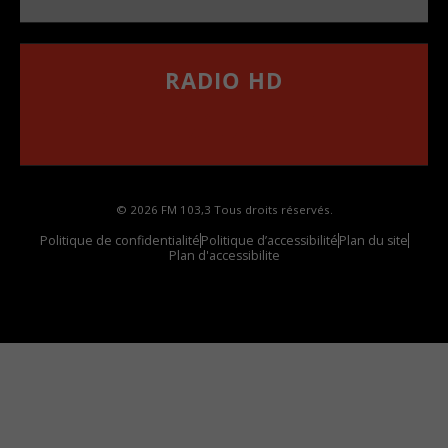
RADIO HD
••••••••••••••••••
Comment synthoniser la fréquence HD dans
votre voiture
© 2026 FM 103,3 Tous droits réservés.
Politique de confidentialité
Politique d’accessibilité
Plan du site
Plan d'accessibilite