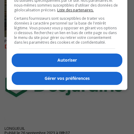
ou utilisées spécifiquement par ce site. Nos partenaires et
nous-mêmes sommes susceptibles d'utiliser des données de
géolocalisation précises.
Liste des partenaires.
Certains fournisseurs sont susceptibles de traiter vos
données à caractère personnel sur la base de l'intérêt
légitime. Vous pouvez vous y opposer en gérant vos options
ci-dessous. Recherchez un lien en bas de cette page ou dans
le menu du site pour gérer ou retirer votre consentement
Publié le 17 novembre 2023 à 06h54
dans les paramètres des cookies et de confidentialité.
Desjardins met fin à ses livrets de caisse
Autoriser
Gérer vos préférences
LONGUEUIL
Publié le 26 septembre 2023 à 08h37