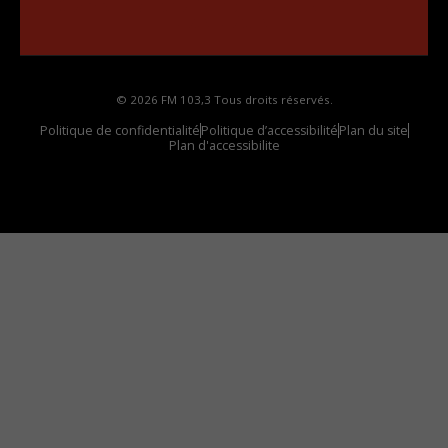
Comment synthoniser la fréquence HD dans
votre voiture
© 2026 FM 103,3 Tous droits réservés.
Politique de confidentialité
Politique d’accessibilité
Plan du site
Plan d'accessibilite