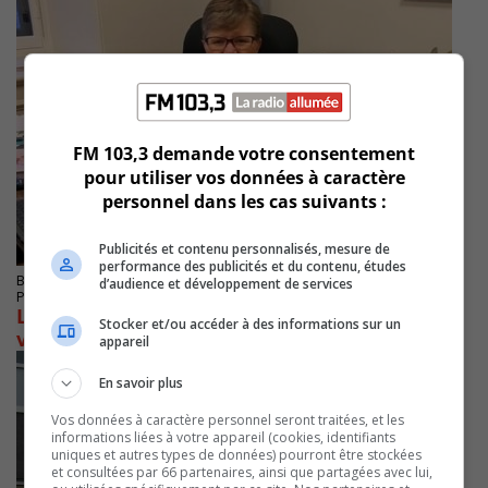
FM 103,3 demande votre consentement
pour utiliser vos données à caractère
personnel dans les cas suivants :
Publicités et contenu personnalisés, mesure de
performance des publicités et du contenu, études
BROSSARD
d’audience et développement de services
Publié le 13 mars 2024 à 08h22
Le combat de Linda Caron devient une
Stocker et/ou accéder à des informations sur un
victoire
appareil
En savoir plus
Vos données à caractère personnel seront traitées, et les
informations liées à votre appareil (cookies, identifiants
uniques et autres types de données) pourront être stockées
et consultées par 66 partenaires, ainsi que partagées avec lui,