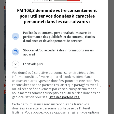
Publié le 4 juillet 2025 à 07h44
Le REM ferme pour l’été dès samedi
FM 103,3 demande votre consentement
pour utiliser vos données à caractère
personnel dans les cas suivants :
Publicités et contenu personnalisés, mesure de
performance des publicités et du contenu, études
d’audience et développement de services
Stocker et/ou accéder à des informations sur un
appareil
En savoir plus
Vos données à caractère personnel seront traitées, et les
informations liées à votre appareil (cookies, identifiants
BROSSARD
uniques et autres types de données) pourront être stockées
Publié le 2 juillet 2025 à 09h30
Horaires modifiés du REM avant l’interruption
et consultées par 66 partenaires, ainsi que partagées avec lui,
ou utilisées spécifiquement par ce site. Nos partenaires et
pour l’été
nous-mêmes sommes susceptibles d'utiliser des données de
géolocalisation précises.
Liste des partenaires.
Certains fournisseurs sont susceptibles de traiter vos
données à caractère personnel sur la base de l'intérêt
légitime. Vous pouvez vous y opposer en gérant vos options