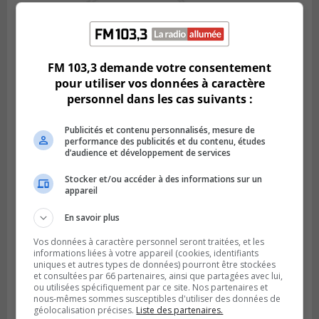
BOUCHERVILLE
Publié le 5 août 2026 à 15h25
Le MTMD annonce des fermetures sur
FM 103,3 demande votre consentement
l’autoroute 20 à Boucherville
pour utiliser vos données à caractère
personnel dans les cas suivants :
Publicités et contenu personnalisés, mesure de
performance des publicités et du contenu, études
d’audience et développement de services
Stocker et/ou accéder à des informations sur un
appareil
En savoir plus
Vos données à caractère personnel seront traitées, et les
informations liées à votre appareil (cookies, identifiants
uniques et autres types de données) pourront être stockées
VIEUX-LONGUEUIL
et consultées par 66 partenaires, ainsi que partagées avec lui,
Publié le 31 juillet 2026 à 14h20
Le RTL dévoile sa nouvelle flotte de
ou utilisées spécifiquement par ce site. Nos partenaires et
nous-mêmes sommes susceptibles d'utiliser des données de
transport adapté
géolocalisation précises.
Liste des partenaires.