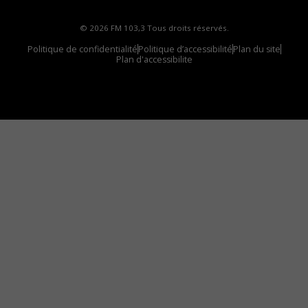
© 2026 FM 103,3 Tous droits réservés.
Politique de confidentialité
Politique d’accessibilité
Plan du site
Plan d'accessibilite
Comment installer notre vignette sur votre
appareil mobile