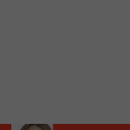
C
Vous avez envie d’écouter le FM 103,3 ou notre nouv
Ajoutez un signet FM 103,3 sur votre écran d’accueil
Voici la procédure ;)
À partir de votre téléphone, allez sur le site inte
Ensuite cliquez sur l’icône situé au bas de votre éc
(celui qui représente un carré incluant une flèche d
Cliquez maintenant sur l’option Ajouter sur l’écran
Faites Enregistrer en haut à droite.
Et voilà! Toutes les infos et l’écoute de votre radio loca
Audio