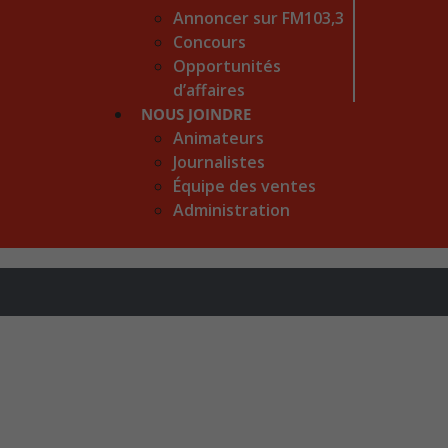
Annoncer sur FM103,3
Concours
Opportunités
d’affaires
NOUS JOINDRE
Animateurs
Journalistes
Équipe des ventes
Administration