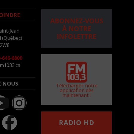
OINDRE
ABONNEZ-VOUS
À NOTRE
aint-Jean
INFOLETTRE
 (Québec)
 2W8
-646-6800
m1033.ca
Z-NOUS
Téléchargez notre
application dès
maintenant !
RADIO HD
••••••••••••••••••
Comment synthoniser la