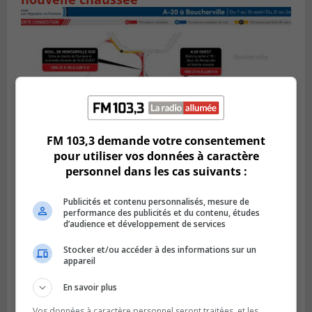
FM 103,3 demande votre consentement
pour utiliser vos données à caractère
personnel dans les cas suivants :
BOUCHERVILLE
Publié le 5 août 2026 à 15h25
Publicités et contenu personnalisés, mesure de
Le MTMD annonce des fermetures sur
performance des publicités et du contenu, études
l’autoroute 20 à Boucherville
d’audience et développement de services
Stocker et/ou accéder à des informations sur un
appareil
En savoir plus
Vos données à caractère personnel seront traitées, et les