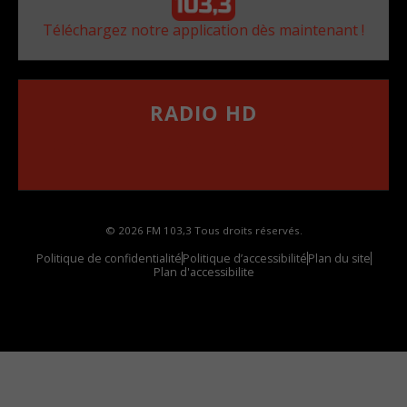
Téléchargez notre application dès maintenant !
RADIO HD
••••••••••••••••••
Comment synthoniser la fréquence HD dans
votre voiture
© 2026 FM 103,3 Tous droits réservés.
Politique de confidentialité
Politique d’accessibilité
Plan du site
Plan d'accessibilite