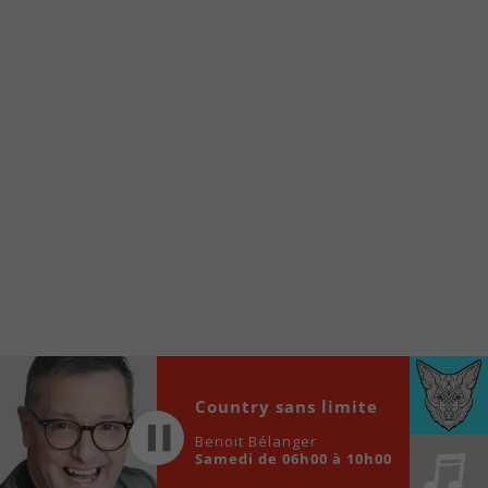
À partir de votre téléphone, allez sur le site
internet de la Radio allumée au
www.fm1033.ca
Ensuite cliquez sur l’icône situé au bas de
votre écran
(celui qui représente un carré incluant une
flèche dirigé vers le haut)
Cliquez maintenant sur l’option Ajouter sur
l’écran d’accueil et vous verrez apparaître le
logo du FM 103,3
Faites Enregistrer en haut à droite.
Et voilà! Toutes les infos et l’écoute de votre radio
locale vous sont maintenant accessibles en un clic!
Audio
Country sans limite
00:00
00:00
Player
Benoit Bélanger
Samedi de 06h00 à 10h00