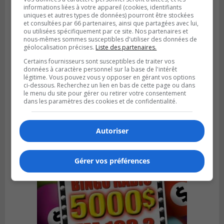
informations liées à votre appareil (cookies, identifiants
uniques et autres types de données) pourront être stockées
et consultées par 66 partenaires, ainsi que partagées avec lui,
ou utilisées spécifiquement par ce site. Nos partenaires et
nous-mêmes sommes susceptibles d'utiliser des données de
géolocalisation précises.
Liste des partenaires.
Certains fournisseurs sont susceptibles de traiter vos
données à caractère personnel sur la base de l'intérêt
LONGUEUIL
Publié le 5 août 2026 à 13h50
légitime. Vous pouvez vous y opposer en gérant vos options
Le Mois de l’archéologie bat son plein sur
ci-dessous. Recherchez un lien en bas de cette page ou dans
le menu du site pour gérer ou retirer votre consentement
la Rive-Sud de Montréal
dans les paramètres des cookies et de confidentialité.
Autoriser
Gérer vos préférences