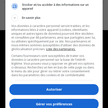
Stocker et/ou accéder à des informations sur un
appareil
En savoir plus
Vos données à caractère personnel seront traitées, et les
informations liées à votre appareil (cookies, identifiants
uniques et autres types de données) pourront être stockées
et consultées par 66 partenaires, ainsi que partagées avec lui,
ou utilisées spécifiquement par ce site. Nos partenaires et
nous-mêmes sommes susceptibles d'utiliser des données de
NOUVELLES
MUSIQUE
géolocalisation précises.
Liste des partenaires.
Certains fournisseurs sont susceptibles de traiter vos
données à caractère personnel sur la base de l'intérêt
- Affaires municipales
- Décompte franco
légitime. Vous pouvez vous y opposer en gérant vos options
ci-dessous. Recherchez un lien en bas de cette page ou dans
- Communauté / Social
- Joué récemment
le menu du site pour gérer ou retirer votre consentement
dans les paramètres des cookies et de confidentialité.
- Culture
BALADOS
- Économie
Autoriser
- Éducation
- Affaires
- Environnement
- Art de vivre
- Faits divers
Gérer vos préférences
- Bien-être