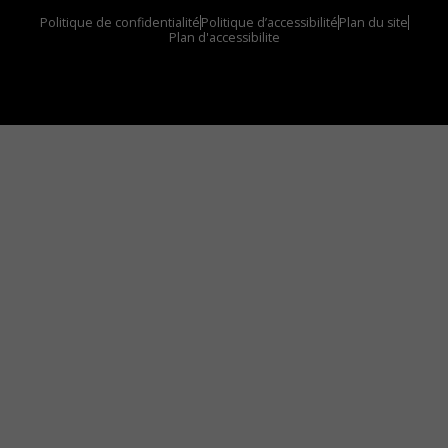
Politique de confidentialité
Politique d’accessibilité
Plan du site
Plan d'accessibilite
Comment installer notre vignette sur votre
appareil mobile