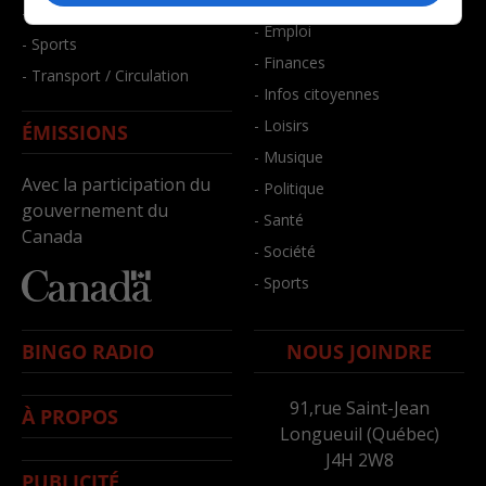
- Santé et bien-être
- Emploi
- Sports
- Finances
- Transport / Circulation
- Infos citoyennes
- Loisirs
ÉMISSIONS
- Musique
Avec la participation du
- Politique
gouvernement du
- Santé
Canada
- Société
- Sports
BINGO RADIO
NOUS JOINDRE
91,rue Saint-Jean
À PROPOS
Longueuil (Québec)
J4H 2W8
PUBLICITÉ