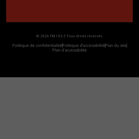
••••••••••••••••••
Comment synthoniser la fréquence HD dans
votre voiture
© 2026 FM 103,3 Tous droits réservés.
Politique de confidentialité
Politique d’accessibilité
Plan du site
Plan d'accessibilite