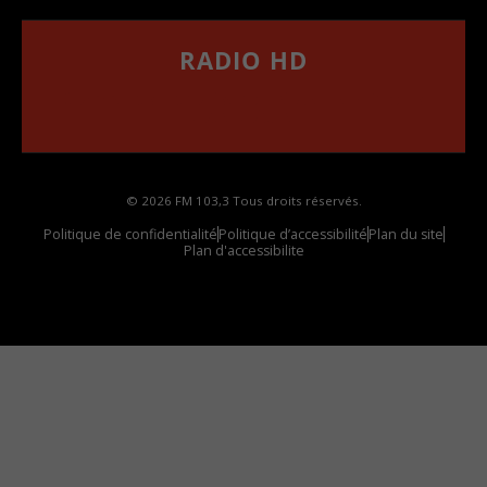
RADIO HD
••••••••••••••••••
Comment synthoniser la fréquence HD dans
votre voiture
© 2026 FM 103,3 Tous droits réservés.
Politique de confidentialité
Politique d’accessibilité
Plan du site
Plan d'accessibilite