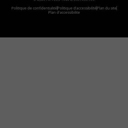
Politique de confidentialité
Politique d’accessibilité
Plan du site
Plan d'accessibilite
Comment installer notre vignette sur votre
appareil mobile