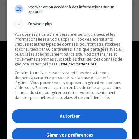
Stocker et/ou accéder à des informations sur un
appareil
En savoir plus
Vos données à caractère personnel seront traitées, et les
informations liées à votre appareil (cookies, identifiants
uniques et autres types de données) pourront être stockées
et consultées par 66 partenaires, ainsi que partagées avec lui,
ou utilisées spécifiquement par ce site. Nos partenaires et
nous-mêmes sommes susceptibles d'utiliser des données de
géolocalisation précises.
Liste des partenaires.
NOUVELLES
MUSIQUE
Certains fournisseurs sont susceptibles de traiter vos
données à caractère personnel sur la base de l'intérêt
- Affaires municipales
- Décompte franco
légitime. Vous pouvez vous y opposer en gérant vos options
ci-dessous. Recherchez un lien en bas de cette page ou dans
- Communauté / Social
- Joué récemment
le menu du site pour gérer ou retirer votre consentement
dans les paramètres des cookies et de confidentialité.
- Culture
BALADOS
- Économie
Autoriser
- Éducation
- Affaires
- Environnement
- Art de vivre
Gérer vos préférences
- Faits divers