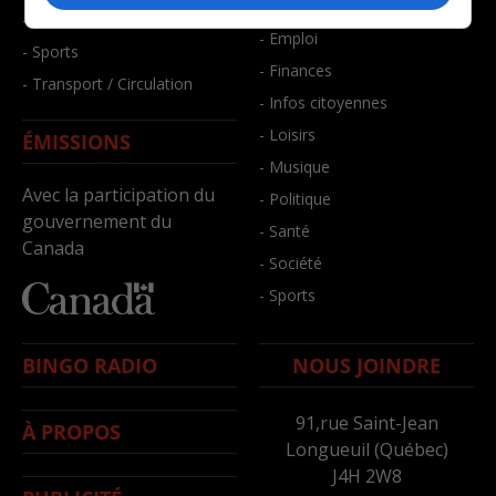
- Bien-être
- Santé et bien-être
- Emploi
- Sports
- Finances
- Transport / Circulation
- Infos citoyennes
- Loisirs
ÉMISSIONS
- Musique
Avec la participation du
- Politique
gouvernement du
- Santé
Canada
- Société
- Sports
BINGO RADIO
NOUS JOINDRE
91,rue Saint-Jean
À PROPOS
Longueuil (Québec)
J4H 2W8