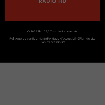
RADIO HD
••••••••••••••••••
Comment synthoniser la fréquence HD dans
votre voiture
© 2026 FM 103,3 Tous droits réservés.
Politique de confidentialité
Politique d’accessibilité
Plan du site
Plan d'accessibilite