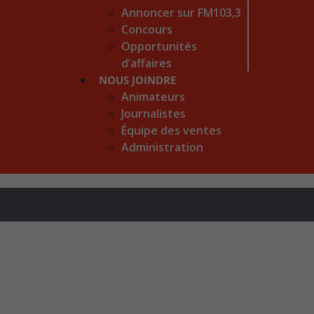
Annoncer sur FM103,3
Concours
Opportunités
d’affaires
NOUS JOINDRE
Animateurs
Journalistes
Équipe des ventes
Administration