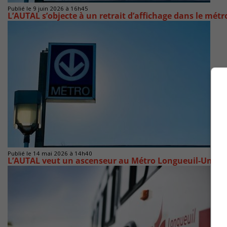
Publié le 9 juin 2026 à 16h45
L’AUTAL s’objecte à un retrait d’affichage dans le métr
Publié le 14 mai 2026 à 14h40
L’AUTAL veut un ascenseur au Métro Longueuil-Univer