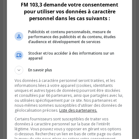
FM 103,3 demande votre consentement
Publié le 6 août 2026 à 14h50
Le tube nord du pont-tunnel Louis-
pour utiliser vos données à caractère
Hippolyte-La Fontaine se dote d’une
personnel dans les cas suivants :
nouvelle chaussée
Publicités et contenu personnalisés, mesure de
performance des publicités et du contenu, études
d’audience et développement de services
Stocker et/ou accéder à des informations sur un
appareil
En savoir plus
Vos données à caractère personnel seront traitées, et les
informations liées à votre appareil (cookies, identifiants
uniques et autres types de données) pourront être stockées
et consultées par 66 partenaires, ainsi que partagées avec lui,
ou utilisées spécifiquement par ce site. Nos partenaires et
nous-mêmes sommes susceptibles d'utiliser des données de
BOUCHERVILLE
Publié le 5 août 2026 à 15h25
géolocalisation précises.
Liste des partenaires.
Le MTMD annonce des fermetures sur
Certains fournisseurs sont susceptibles de traiter vos
l’autoroute 20 à Boucherville
données à caractère personnel sur la base de l'intérêt
légitime. Vous pouvez vous y opposer en gérant vos options
ci-dessous. Recherchez un lien en bas de cette page ou dans
le menu du site pour gérer ou retirer votre consentement