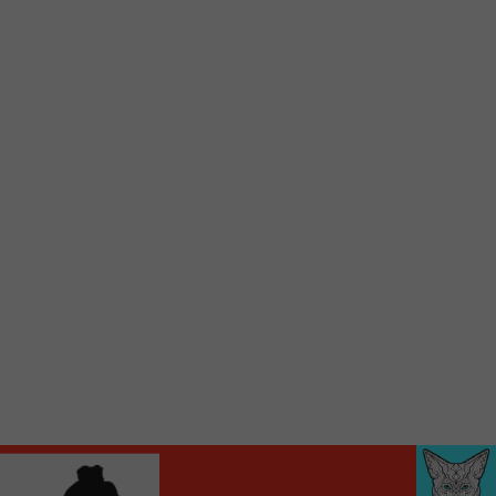
d’accueil rapidement.
Voici la procédure ;)
À partir de votre téléphone, allez sur le site
internet de la Radio allumée au
www.fm1033.ca
Ensuite cliquez sur l’icône situé au bas de
votre écran
(celui qui représente un carré incluant une
flèche dirigé vers le haut)
Cliquez maintenant sur l’option Ajouter sur
l’écran d’accueil et vous verrez apparaître le
logo du FM 103,3
Faites Enregistrer en haut à droite.
Et voilà! Toutes les infos et l’écoute de votre radio
locale vous sont maintenant accessibles en un clic!
Audio