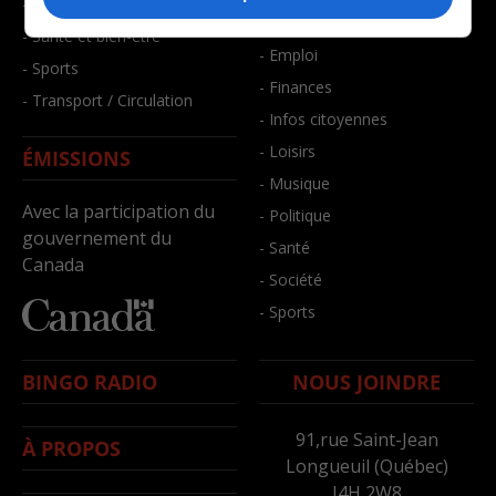
- Faits divers
- Bien-être
- Santé et bien-être
- Emploi
- Sports
- Finances
- Transport / Circulation
- Infos citoyennes
- Loisirs
ÉMISSIONS
- Musique
Avec la participation du
- Politique
gouvernement du
- Santé
Canada
- Société
- Sports
BINGO RADIO
NOUS JOINDRE
91,rue Saint-Jean
À PROPOS
Longueuil (Québec)
J4H 2W8