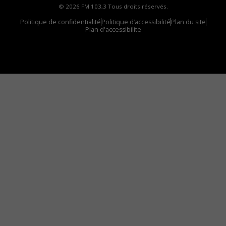
© 2026 FM 103,3 Tous droits réservés.
Politique de confidentialité
Politique d’accessibilité
Plan du site
Plan d'accessibilite
Comment installer notre vignette sur votre
appareil mobile