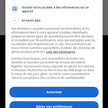
Stocker et/ou accéder à des informations sur un
appareil
En savoir plus
Vos données à caractère personnel seront traitées, et les
informations liées à votre appareil (cookies, identifiants
uniques et autres types de données) pourront être stockées
et consultées par 66 partenaires, ainsi que partagées avec lui,
ou utilisées spécifiquement par ce site. Nos partenaires et
nous-mêmes sommes susceptibles d'utiliser des données de
géolocalisation précises.
Liste des partenaires.
NOUVELLES
MUSIQUE
Certains fournisseurs sont susceptibles de traiter vos
données à caractère personnel sur la base de l'intérêt
légitime. Vous pouvez vous y opposer en gérant vos options
- Affaires municipales
- Décompte franco
ci-dessous. Recherchez un lien en bas de cette page ou dans
- Communauté / Social
- Joué récemment
le menu du site pour gérer ou retirer votre consentement
dans les paramètres des cookies et de confidentialité.
- Culture
BALADOS
- Économie
Autoriser
- Éducation
- Affaires
- Environnement
- Art de vivre
Gérer vos préférences