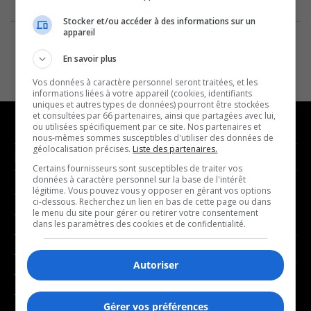
Stocker et/ou accéder à des informations sur un
appareil
En savoir plus
Vos données à caractère personnel seront traitées, et les
informations liées à votre appareil (cookies, identifiants
uniques et autres types de données) pourront être stockées
et consultées par 66 partenaires, ainsi que partagées avec lui,
ou utilisées spécifiquement par ce site. Nos partenaires et
nous-mêmes sommes susceptibles d'utiliser des données de
géolocalisation précises.
Liste des partenaires.
NOUVELLES
MUSIQUE
Certains fournisseurs sont susceptibles de traiter vos
données à caractère personnel sur la base de l'intérêt
légitime. Vous pouvez vous y opposer en gérant vos options
- Affaires municipales
- Décompte franco
ci-dessous. Recherchez un lien en bas de cette page ou dans
- Communauté / Social
- Joué récemment
le menu du site pour gérer ou retirer votre consentement
dans les paramètres des cookies et de confidentialité.
- Culture
BALADOS
- Économie
Autoriser
- Éducation
- Affaires
- Environnement
- Art de vivre
Gérer vos préférences