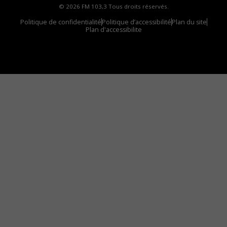
© 2026 FM 103,3 Tous droits réservés.
Politique de confidentialité
Politique d’accessibilité
Plan du site
Plan d'accessibilite
Comment installer notre vignette sur votre
appareil mobile