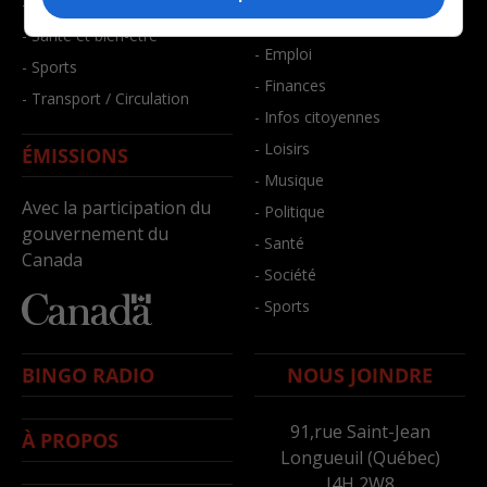
- Faits divers
- Bien-être
- Santé et bien-être
- Emploi
- Sports
- Finances
- Transport / Circulation
- Infos citoyennes
- Loisirs
ÉMISSIONS
- Musique
Avec la participation du
- Politique
gouvernement du
- Santé
Canada
- Société
- Sports
BINGO RADIO
NOUS JOINDRE
91,rue Saint-Jean
À PROPOS
Longueuil (Québec)
J4H 2W8