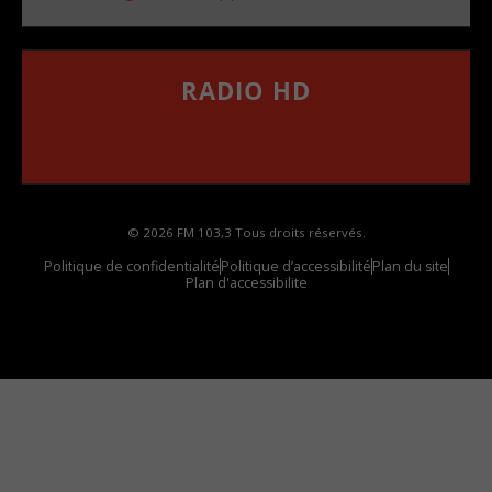
RADIO HD
••••••••••••••••••
Comment synthoniser la fréquence HD dans
votre voiture
© 2026 FM 103,3 Tous droits réservés.
Politique de confidentialité
Politique d’accessibilité
Plan du site
Plan d'accessibilite