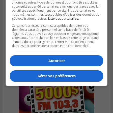
uniques et autres types de données) pourront être stockées
et consultées par 66 partenaires, ainsi que partagées avec lui,
ou utilisées spécifiquement par ce site. Nos partenaires et
nous-mêmes sommes susceptibles d'utiliser des données de
géolocalisation précises.
Liste des partenaires.
LA PRAIRIE
Certains fournisseurs sont susceptibles de traiter vos
Publié le 3 août 2026 à 06h57
données à caractère personnel sur la base de l'intérêt
Sonia Ziadé est candidate pour le PLQ
légitime. Vous pouvez vous y opposer en gérant vos options
dans La Prairie
ci-dessous. Recherchez un lien en bas de cette page ou dans
le menu du site pour gérer ou retirer votre consentement
dans les paramètres des cookies et de confidentialité.
Autoriser
Gérer vos préférences