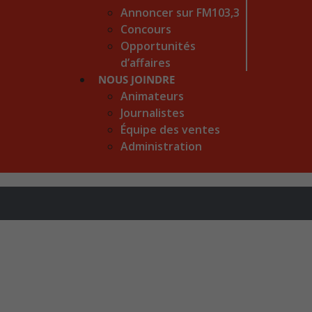
Annoncer sur FM103,3
Concours
Opportunités
d’affaires
NOUS JOINDRE
Animateurs
Journalistes
Équipe des ventes
Administration