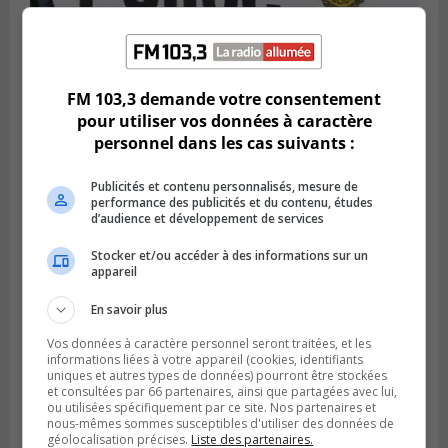
Publié le 6 août 2026 à 05h39
FM 103,3 demande votre consentement
La grenade du camping du lac Cristal était
pour utiliser vos données à caractère
inoffensive
personnel dans les cas suivants :
Publicités et contenu personnalisés, mesure de
performance des publicités et du contenu, études
d’audience et développement de services
Stocker et/ou accéder à des informations sur un
appareil
En savoir plus
Vos données à caractère personnel seront traitées, et les
informations liées à votre appareil (cookies, identifiants
uniques et autres types de données) pourront être stockées
et consultées par 66 partenaires, ainsi que partagées avec lui,
Publié le 5 août 2026 à 09h42
ou utilisées spécifiquement par ce site. Nos partenaires et
La SQ lance un appel à la population pour
nous-mêmes sommes susceptibles d'utiliser des données de
retrouver un homme disparu
géolocalisation précises.
Liste des partenaires.