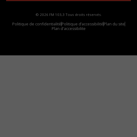
© 2026 FM 103,3 Tous droits réservés.
Politique de confidentialité
Politique d’accessibilité
Plan du site
Plan d'accessibilite
Comment installer notre vignette sur votre
appareil mobile