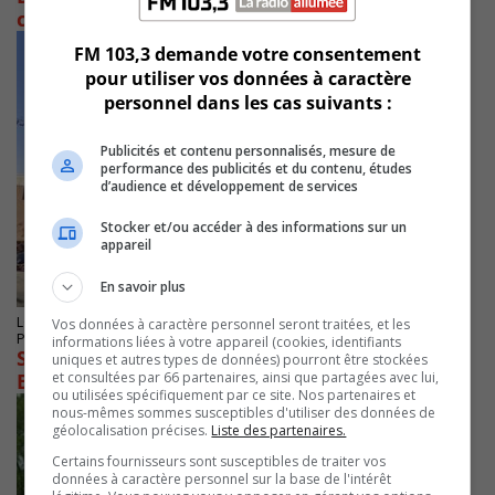
comme maire
FM 103,3 demande votre consentement
pour utiliser vos données à caractère
personnel dans les cas suivants :
Publicités et contenu personnalisés, mesure de
performance des publicités et du contenu, études
d’audience et développement de services
Stocker et/ou accéder à des informations sur un
appareil
En savoir plus
LONGUEUIL
Vos données à caractère personnel seront traitées, et les
Publié le 25 septembre 2025 à 10h41
informations liées à votre appareil (cookies, identifiants
Soutien renouvelé de la Fondation Famille Le
uniques et autres types de données) pourront être stockées
et consultées par 66 partenaires, ainsi que partagées avec lui,
Blanc au cégep Édouard-Montpetit
ou utilisées spécifiquement par ce site. Nos partenaires et
nous-mêmes sommes susceptibles d'utiliser des données de
géolocalisation précises.
Liste des partenaires.
Certains fournisseurs sont susceptibles de traiter vos
données à caractère personnel sur la base de l'intérêt