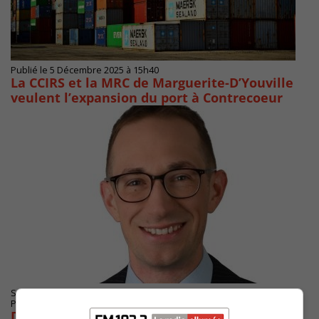
Publié le 5 Décembre 2025 à 15h40
La CCIRS et la MRC de Marguerite-D’Youville
veulent l’expansion du port à Contrecoeur
SAINT-LAMBERT
Publié le 10 octobre 2025 à 09h25
D’anciens élus appuient Loïc Blancquaert