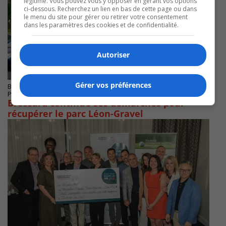
légitime. Vous pouvez vous y opposer en gérant vos options
ci-dessous. Recherchez un lien en bas de cette page ou dans
le menu du site pour gérer ou retirer votre consentement
dans les paramètres des cookies et de confidentialité.
Autoriser
Gérer vos préférences
BROSSARD
Publié le 23 septembre 2025 à 08h15
Brossard continue ses démarches pour
récupérer le parc Léon-Gravel