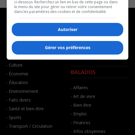
ci-dessous. Recherchez un lien en bas de cette page ou dans
le menu du site pour gérer ou retirer votre consentement
dans les paramètres des cookies et de confidentialité.
Autoriser
NOUVELLES
MUSIQUE
- Affaires municipales
- Décompte franco
Gérer vos préférences
- Communauté / Social
- Joué récemment
- Culture
BALADOS
- Économie
- Éducation
- Affaires
- Environnement
- Art de vivre
- Faits divers
- Bien-être
- Santé et bien-être
- Emploi
- Sports
- Finances
- Transport / Circulation
- Infos citoyennes