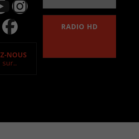
RADIO HD
••••••••••••••••••
Comment synthoniser la
fréquence HD dans
votre voiture
Z-NOUS
 sur..