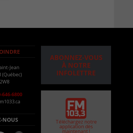
OINDRE
ABONNEZ-VOUS
À NOTRE
aint-Jean
INFOLETTRE
 (Québec)
 2W8
-646-6800
m1033.ca
Z-NOUS
Téléchargez notre
application dès
maintenant !