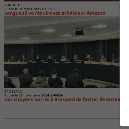
LONGUEUIL
Publié le 24 mars 2025 à 15h23
Longueuil va réduire ses achats sur Amazon
BROSSARD
Publié le 28 novembre 2024 à 06h56
Des citoyens outrés à Brossard de l’achat de terrains a