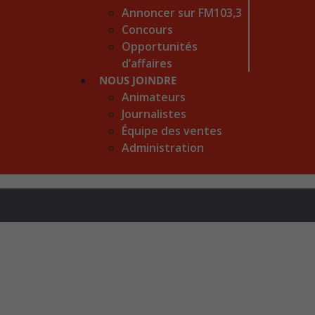
Annoncer sur FM103,3
Concours
Opportunités
d’affaires
NOUS JOINDRE
Animateurs
Journalistes
Équipe des ventes
Administration