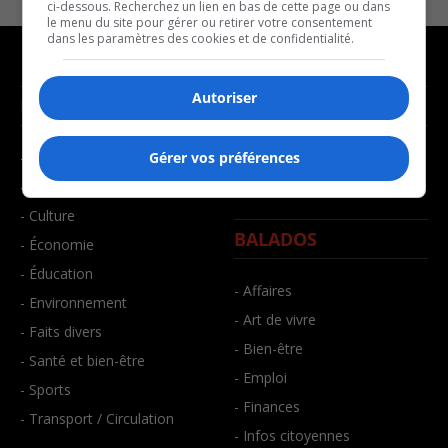
ci-dessous. Recherchez un lien en bas de cette page ou dans
le menu du site pour gérer ou retirer votre consentement
dans les paramètres des cookies et de confidentialité.
Autoriser
NOUVELLES
MUSIQUE
- Affaires municipales
- Décompte franco
Gérer vos préférences
- Communauté / Social
- Joué récemment
- Culture
BALADOS
- Économie
- Éducation
- Affaires
- Environnement
- Art de vivre
- Faits divers
- Bien-être
- Santé et bien-être
- Emploi
- Sports
- Finances
- Transport / Circulation
- Infos citoyennes