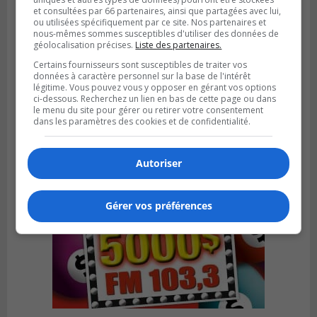
et consultées par 66 partenaires, ainsi que partagées avec lui,
ou utilisées spécifiquement par ce site. Nos partenaires et
nous-mêmes sommes susceptibles d'utiliser des données de
géolocalisation précises.
Liste des partenaires.
LA PRAIRIE
Certains fournisseurs sont susceptibles de traiter vos
Publié le 4 août 2026 à 15h50
Le mur du rempart de La Prairie retrouve
données à caractère personnel sur la base de l'intérêt
légitime. Vous pouvez vous y opposer en gérant vos options
sa jeunesse
ci-dessous. Recherchez un lien en bas de cette page ou dans
le menu du site pour gérer ou retirer votre consentement
dans les paramètres des cookies et de confidentialité.
Autoriser
Gérer vos préférences