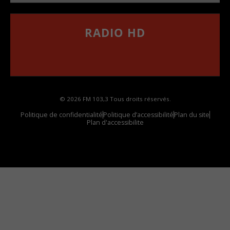
RADIO HD
••••••••••••••••••
Comment synthoniser la fréquence HD dans
votre voiture
© 2026 FM 103,3 Tous droits réservés.
Politique de confidentialité
Politique d’accessibilité
Plan du site
Plan d'accessibilite