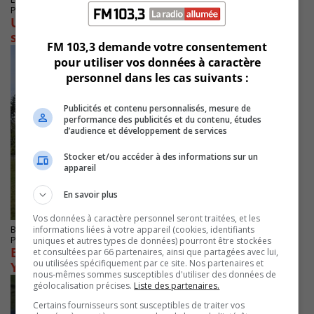
Publié le 16 Décembre 2025 à 11h59
Un leurre informatique aura des conditions
sévères à sa sortie de prison
FM 103,3 demande votre consentement
pour utiliser vos données à caractère
personnel dans les cas suivants :
Publicités et contenu personnalisés, mesure de
performance des publicités et du contenu, études
d’audience et développement de services
Stocker et/ou accéder à des informations sur un
appareil
En savoir plus
Vos données à caractère personnel seront traitées, et les
informations liées à votre appareil (cookies, identifiants
BROSSARD
Publié le 20 octobre 2025 à 08h59
uniques et autres types de données) pourront être stockées
Espionnage présumé chez Hydro-Québec :
et consultées par 66 partenaires, ainsi que partagées avec lui,
ou utilisées spécifiquement par ce site. Nos partenaires et
Yuesheng Wang plaide non coupable
nous-mêmes sommes susceptibles d'utiliser des données de
géolocalisation précises.
Liste des partenaires.
Certains fournisseurs sont susceptibles de traiter vos