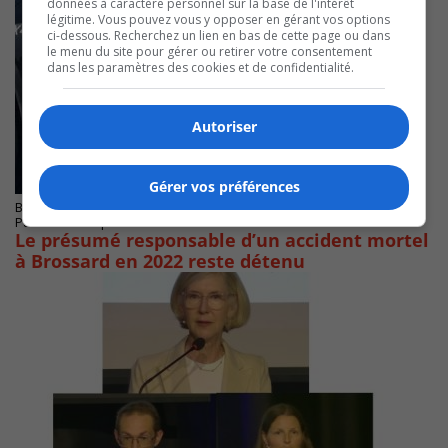
données à caractère personnel sur la base de l'intérêt
légitime. Vous pouvez vous y opposer en gérant vos options
ci-dessous. Recherchez un lien en bas de cette page ou dans
le menu du site pour gérer ou retirer votre consentement
dans les paramètres des cookies et de confidentialité.
Autoriser
Gérer vos préférences
BROSSARD
Publié le 12 septembre 2025 à 05h13
Le présumé responsable d’un accident mortel
à Brossard en 2022 reste détenu