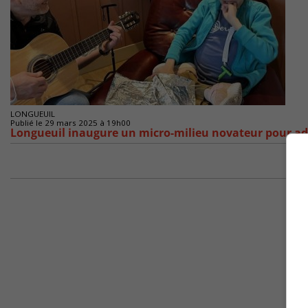
LONGUEUIL
Publié le 29 mars 2025 à 19h00
Longueuil inaugure un micro-milieu novateur pour adul