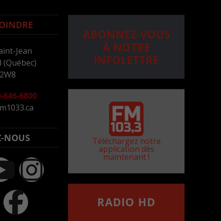
OINDRE
ABONNEZ-VOUS
À NOTRE
aint-Jean
INFOLETTRE
 (Québec)
 2W8
-646-6800
m1033.ca
Z-NOUS
Téléchargez notre
application dès
maintenant !
RADIO HD
••••••••••••••••••
Comment synthoniser la