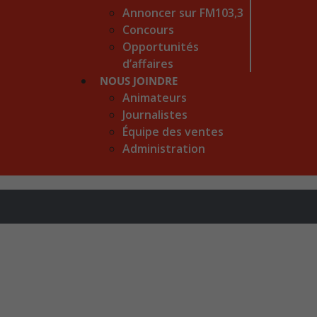
Annoncer sur FM103,3
Concours
Opportunités
d’affaires
NOUS JOINDRE
Animateurs
Journalistes
Équipe des ventes
Administration