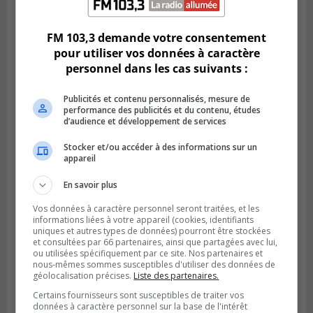
La Fête des parcs est de retour à Saint-
Bruno
FM 103,3 demande votre consentement
pour utiliser vos données à caractère
personnel dans les cas suivants :
Publicités et contenu personnalisés, mesure de
performance des publicités et du contenu, études
d’audience et développement de services
Stocker et/ou accéder à des informations sur un
appareil
En savoir plus
SAINT-CATHERINE
Vos données à caractère personnel seront traitées, et les
Publié le 30 juillet 2026 à 07h58
informations liées à votre appareil (cookies, identifiants
Sainte-Catherine prolonge son aide
uniques et autres types de données) pourront être stockées
financière au Complexe Le Partage
et consultées par 66 partenaires, ainsi que partagées avec lui,
ou utilisées spécifiquement par ce site. Nos partenaires et
nous-mêmes sommes susceptibles d'utiliser des données de
géolocalisation précises.
Liste des partenaires.
Certains fournisseurs sont susceptibles de traiter vos
données à caractère personnel sur la base de l'intérêt