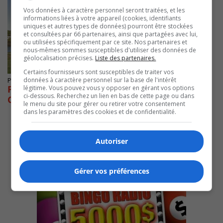
Vos données à caractère personnel seront traitées, et les
informations liées à votre appareil (cookies, identifiants
uniques et autres types de données) pourront être stockées
et consultées par 66 partenaires, ainsi que partagées avec lui,
ou utilisées spécifiquement par ce site. Nos partenaires et
nous-mêmes sommes susceptibles d'utiliser des données de
géolocalisation précises.
Liste des partenaires.
Certains fournisseurs sont susceptibles de traiter vos
données à caractère personnel sur la base de l'intérêt
Publié le 31 août 2020 à 19h26
Piste multifonctionnelle du pont Jacques-
légitime. Vous pouvez vous y opposer en gérant vos options
ci-dessous. Recherchez un lien en bas de cette page ou dans
Cartier : Accessible durant l’hiver
le menu du site pour gérer ou retirer votre consentement
dans les paramètres des cookies et de confidentialité.
Autoriser
Gérer vos préférences