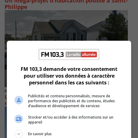
Un méga-projet d’habitation pousse à Saint-
Philippe
FM 103,3 demande votre consentement
pour utiliser vos données à caractère
personnel dans les cas suivants :
Publié le 12 septembre 2020 à 20h00
Le Centre municipal de Saint-Constant
Publicités et contenu personnalisés, mesure de
performance des publicités et du contenu, études
maintenant accessible
d’audience et développement de services
Stocker et/ou accéder à des informations sur un
appareil
En savoir plus