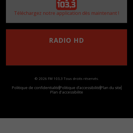
Téléchargez notre application dès maintenant !
RADIO HD
••••••••••••••••••
Comment synthoniser la fréquence HD dans
votre voiture
© 2026 FM 103,3 Tous droits réservés.
Politique de confidentialité
Politique d’accessibilité
Plan du site
Plan d'accessibilite