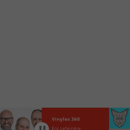
À partir de votre téléphone, allez sur le site
internet de la Radio allumée au
www.fm1033.ca
Ensuite cliquez sur l’icône situé au bas de
votre écran
(celui qui représente un carré incluant une
flèche dirigé vers le haut)
Cliquez maintenant sur l’option Ajouter sur
l’écran d’accueil et vous verrez apparaître le
logo du FM 103,3
Faites Enregistrer en haut à droite.
Et voilà! Toutes les infos et l’écoute de votre radio
locale vous sont maintenant accessibles en un clic!
Audio
00:00
00:00
Vinyles 360
Player
Éric Laferrière