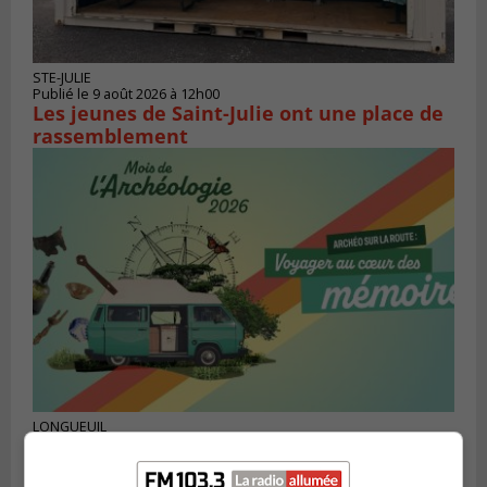
STE-JULIE
Publié le 9 août 2026 à 12h00
Les jeunes de Saint-Julie ont une place de
rassemblement
LONGUEUIL
Publié le 5 août 2026 à 13h50
Le Mois de l’archéologie bat son plein sur
la Rive-Sud de Montréal