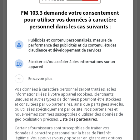
FM 103,3 demande votre consentement
pour utiliser vos données à caractère
personnel dans les cas suivants :
Publicités et contenu personnalisés, mesure de
performance des publicités et du contenu, études
d’audience et développement de services
Stocker et/ou accéder à des informations sur un
appareil
En savoir plus
SAINT-HUBERT
Publié le 3 août 2026 à 12h00
Vos données à caractère personnel seront traitées, et les
L’arrivée du marché saisonnier à Saint-
informations liées à votre appareil (cookies, identifiants
Hubert
uniques et autres types de données) pourront être stockées
et consultées par 66 partenaires, ainsi que partagées avec lui,
ou utilisées spécifiquement par ce site. Nos partenaires et
nous-mêmes sommes susceptibles d'utiliser des données de
géolocalisation précises.
Liste des partenaires.
Certains fournisseurs sont susceptibles de traiter vos
données à caractère personnel sur la base de l'intérêt
légitime. Vous pouvez vous y opposer en gérant vos options