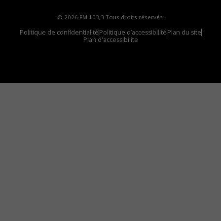
© 2026 FM 103,3 Tous droits réservés.
Politique de confidentialité
Politique d’accessibilité
Plan du site
Plan d'accessibilite
Comment installer notre vignette sur votre
appareil mobile