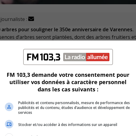
 journaliste :
0 arbres pour souligner le 350e anniversaire de Varennes.
ences d’arbres seront plantées, dont des arbres fruitiers et
que le reboisement est une action de citoyenneté et de
FM 103,3 demande votre consentement pour
irme que ces arbres vont diversifier la forêt urbaine de la ré
utiliser vos données à caractère personnel
dans les cas suivants :
l municipal de Boucherville, responsable de cette idée.
Publicités et contenu personnalisés, mesure de performance des
publicités et du contenu, études d’audience et développement de
services
Stocker et/ou accéder à des informations sur un appareil