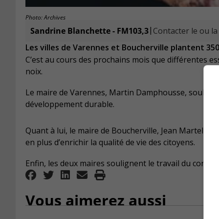
Photo: Archives
|
Sandrine Blanchette - FM103,3
Contacter le ou la
Les villes de Varennes et Boucherville plantent 35
C’est au cours des prochains mois que différentes ess
noix.
Le maire de Varennes, Martin Damphousse, souligne 
développement durable.
Quant à lui, le maire de Boucherville, Jean Martel, aff
en plus d’enrichir la qualité de vie des citoyens.
Enfin, les deux maires soulignent le travail du consei
Vous aimerez aussi