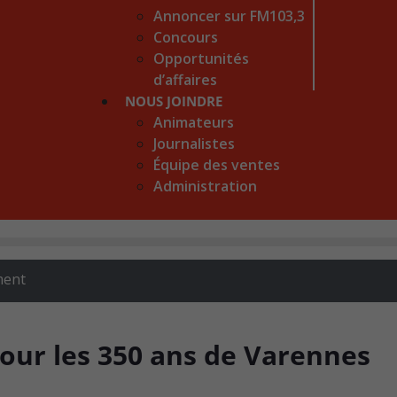
Annoncer sur FM103,3
Concours
Opportunités
d’affaires
NOUS JOINDRE
Animateurs
Journalistes
Équipe des ventes
Administration
ment
pour les 350 ans de Varennes