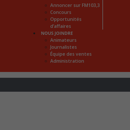
Annoncer sur FM103,3
Concours
Opportunités
d’affaires
NOUS JOINDRE
Animateurs
Journalistes
Équipe des ventes
Administration