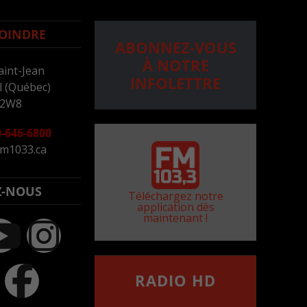
OINDRE
ABONNEZ-VOUS
À NOTRE
aint-Jean
INFOLETTRE
 (Québec)
 2W8
-646-6800
m1033.ca
Z-NOUS
Téléchargez notre
application dès
maintenant !
RADIO HD
••••••••••••••••••
Comment synthoniser la