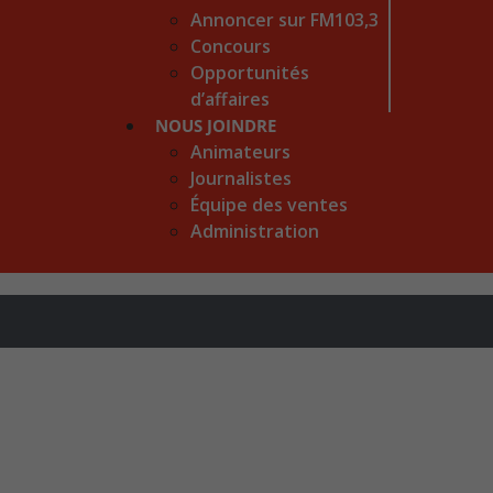
Annoncer sur FM103,3
Concours
Opportunités
d’affaires
NOUS JOINDRE
Animateurs
Journalistes
Équipe des ventes
Administration