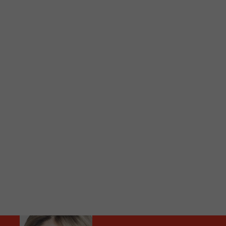
C
Vous avez envie d’écouter le FM 103,3 ou notre nouv
Ajoutez un signet FM 103,3 sur votre écran d’accueil
Voici la procédure ;)
À partir de votre téléphone, allez sur le site inte
Ensuite cliquez sur l’icône situé au bas de votre éc
(celui qui représente un carré incluant une flèche d
Cliquez maintenant sur l’option Ajouter sur l’écran
Faites Enregistrer en haut à droite.
Et voilà! Toutes les infos et l’écoute de votre radio loca
Audio