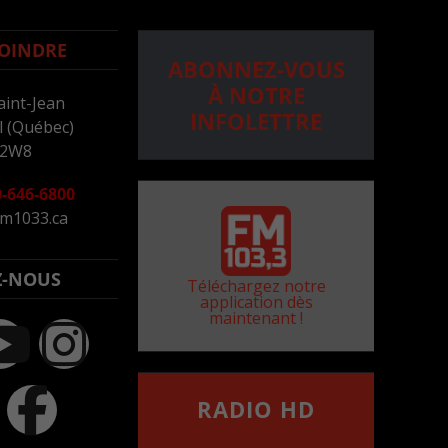
OINDRE
ABONNEZ-VOUS
À NOTRE
aint-Jean
INFOLETTRE
 (Québec)
 2W8
-646-6800
m1033.ca
Z-NOUS
Téléchargez notre
application dès
maintenant !
RADIO HD
••••••••••••••••••
Comment synthoniser la