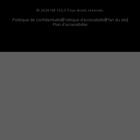
© 2026 FM 103,3 Tous droits réservés.
Politique de confidentialité
Politique d’accessibilité
Plan du site
Plan d'accessibilite
Comment installer notre vignette sur votre
appareil mobile