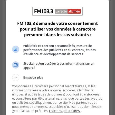
SAINT-BRUNO-DE-MONTARVILLE
Publié le 2 août 2026 à 08h06
La Fête des parcs est de retour à Saint-
FM 103,3 demande votre consentement
Bruno
pour utiliser vos données à caractère
personnel dans les cas suivants :
Publicités et contenu personnalisés, mesure de
performance des publicités et du contenu, études
d’audience et développement de services
Stocker et/ou accéder à des informations sur un
appareil
En savoir plus
Vos données à caractère personnel seront traitées, et les
informations liées à votre appareil (cookies, identifiants
SAINT-CATHERINE
uniques et autres types de données) pourront être stockées
Publié le 30 juillet 2026 à 07h58
et consultées par 66 partenaires, ainsi que partagées avec lui,
Sainte-Catherine prolonge son aide
ou utilisées spécifiquement par ce site. Nos partenaires et
financière au Complexe Le Partage
nous-mêmes sommes susceptibles d'utiliser des données de
géolocalisation précises.
Liste des partenaires.