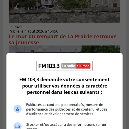
LA PRAIRIE
Publié le 4 août 2026 à 15h50
Le mur du rempart de La Prairie retrouve
sa jeunesse
FM 103,3 demande votre consentement
pour utiliser vos données à caractère
personnel dans les cas suivants :
Publicités et contenu personnalisés, mesure de
performance des publicités et du contenu, études
d’audience et développement de services
SAINT-CONSTANT
Publié le 4 août 2026 à 14h02
Stocker et/ou accéder à des informations sur un
Saint-Constant signe une nouvelle