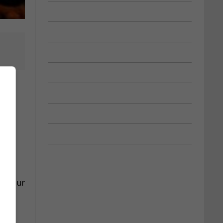
t de
er leur