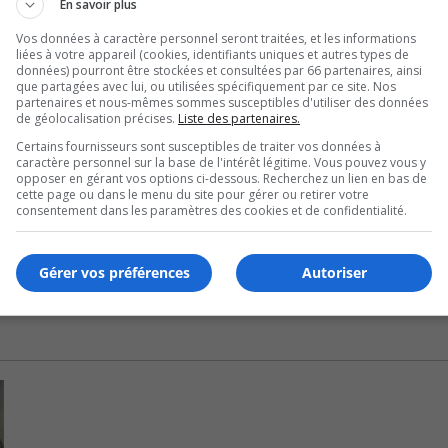
En savoir plus
héâtre, la littérature, les arts visuels, la musique et la danse
Vos données à caractère personnel seront traitées, et les informations
liées à votre appareil (cookies, identifiants uniques et autres types de
données) pourront être stockées et consultées par 66 partenaires, ainsi
que partagées avec lui, ou utilisées spécifiquement par ce site. Nos
cient eux aussi de cette aide financière.
partenaires et nous-mêmes sommes susceptibles d'utiliser des données
de géolocalisation précises.
Liste des partenaires.
et le Théatre Tout-Terrain.
Certains fournisseurs sont susceptibles de traiter vos données à
caractère personnel sur la base de l'intérêt légitime. Vous pouvez vous y
opposer en gérant vos options ci-dessous. Recherchez un lien en bas de
cette page ou dans le menu du site pour gérer ou retirer votre
consentement dans les paramètres des cookies et de confidentialité.
ation artistique et à enrichir l’offre culturelle de la région.
Gérer vos préférences
Autoriser