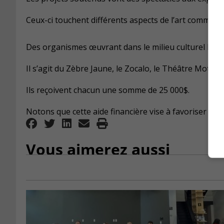
Ceux-ci touchent différents aspects de l’art comme le t
Des organismes œuvrant dans le milieu culturel bénéfi
Il s’agit du Zèbre Jaune, le Zocalo, le Théâtre Motus 
Ils reçoivent chacun une somme de 25 000$.
Notons que cette aide financière vise à favoriser la cré
Vous aimerez aussi