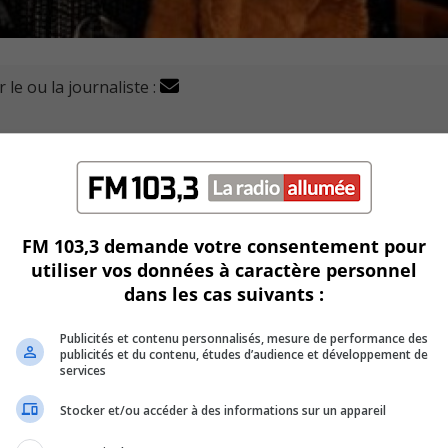
 le ou la journaliste :
 soutien de partenaires régionaux, annonce un financemen
Montérégie.
FM 103,3 demande votre consentement pour
utiliser vos données à caractère personnel
dans les cas suivants :
Publicités et contenu personnalisés, mesure de performance des
publicités et du contenu, études d’audience et développement de
il qui vont recevoir un montant pour les aider à concrétis
services
Stocker et/ou accéder à des informations sur un appareil
ions en passant par des performances multidisciplinaires.