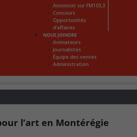
Annoncer sur FM103,3
Concours
Opportunités
d’affaires
NOUS JOINDRE
Animateurs
Journalistes
Équipe des ventes
Administration
pour l’art en Montérégie