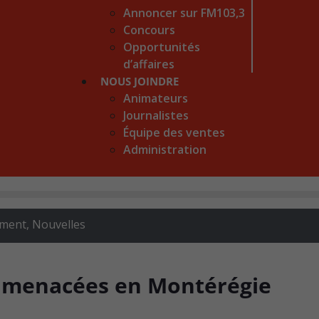
Annoncer sur FM103,3
Concours
Opportunités
d’affaires
NOUS JOINDRE
Animateurs
Journalistes
Équipe des ventes
Administration
ement
,
Nouvelles
es menacées en Montérégie