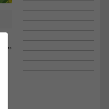
t
ritoire