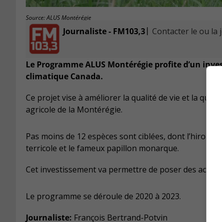
Source: ALUS Montérégie
|
Journaliste - FM103,3
Contacter le ou la 
Le Programme ALUS Montérégie profite d’un inve
climatique Canada.
Ce projet vise à améliorer la qualité de vie et la quan
agricole de la Montérégie.
Pas moins de 12 espèces sont ciblées, dont l’hirondell
terricole et le fameux papillon monarque.
Cet investissement va permettre de poser des actions
Le programme se déroule de 2020 à 2023.
Journaliste:
François Bertrand-Potvin