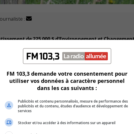
journaliste :
stissement de 225 000 $ d’Environnement et Changemen
tité d’habitats disponibles pour les espèces en péril sur le ter
FM 103,3 demande votre consentement pour
utiliser vos données à caractère personnel
e rustique, le goglu des prés, la tortue des bois, le bourdon
dans les cas suivants :
Publicités et contenu personnalisés, mesure de performance des
 concrètes, selon le président du Comité ALUS, Julien Pagé.
publicités et du contenu, études d’audience et développement de
services
Stocker et/ou accéder à des informations sur un appareil