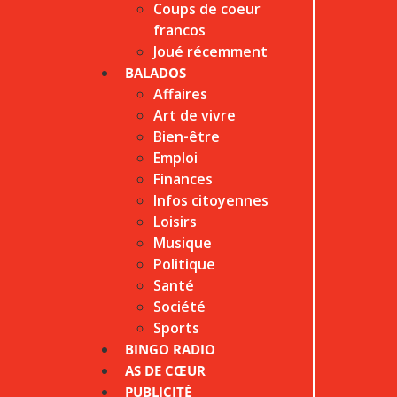
Coups de coeur
francos
Joué récemment
BALADOS
Affaires
Art de vivre
Bien-être
Emploi
Finances
Infos citoyennes
Loisirs
Musique
Politique
Santé
Société
Sports
BINGO RADIO
AS DE CŒUR
PUBLICITÉ