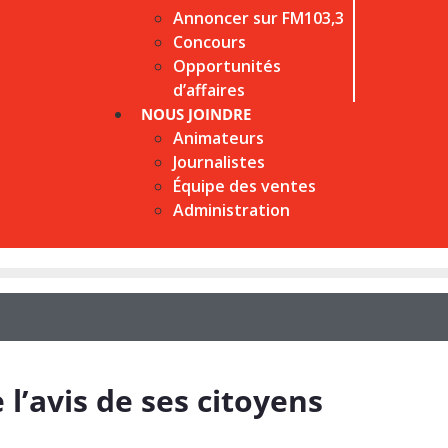
Annoncer sur FM103,3
Concours
Opportunités
d’affaires
NOUS JOINDRE
Animateurs
Journalistes
Équipe des ventes
Administration
 l’avis de ses citoyens