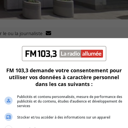
 le ou la journaliste :
 de taxes pour une résidence unifamiliale moyenne, pour u
FM 103,3 demande votre consentement pour
utiliser vos données à caractère personnel
riennal des immobilisations (PTI) 2022-2023-2024.
dans les cas suivants :
prévoit des investissements de plus de 16 M$ lors de l’année
Publicités et contenu personnalisés, mesure de performance des
publicités et du contenu, études d’audience et développement de
services
on de la rue Décarie et du boulevard Saint-Joseph.
Stocker et/ou accéder à des informations sur un appareil