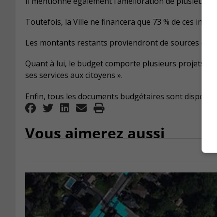
Il mentionne également l’amélioration de plusieurs i
Toutefois, la Ville ne financera que 73 % de ces inves
Les montants restants proviendront de sources de f
Quant à lui, le budget comporte plusieurs projets spé
ses services aux citoyens ».
Enfin, tous les documents budgétaires sont disponibles
Vous aimerez aussi