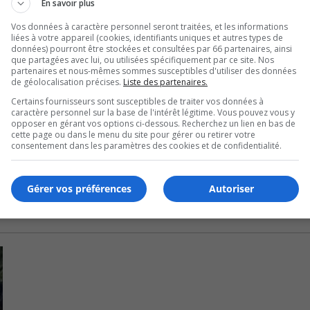
nfrastructures sportives municipales.
En savoir plus
Vos données à caractère personnel seront traitées, et les informations
tissements.
liées à votre appareil (cookies, identifiants uniques et autres types de
données) pourront être stockées et consultées par 66 partenaires, ainsi
inancement externes, dont des subventions.
que partagées avec lui, ou utilisées spécifiquement par ce site. Nos
partenaires et nous-mêmes sommes susceptibles d'utiliser des données
de géolocalisation précises.
Liste des partenaires.
ciaux qui permettront à la Ville de « poursuivre l’améliorati
Certains fournisseurs sont susceptibles de traiter vos données à
caractère personnel sur la base de l'intérêt légitime. Vous pouvez vous y
opposer en gérant vos options ci-dessous. Recherchez un lien en bas de
cette page ou dans le menu du site pour gérer ou retirer votre
 sur le site web de la Ville de Sainte-Julie.
consentement dans les paramètres des cookies et de confidentialité.
Gérer vos préférences
Autoriser